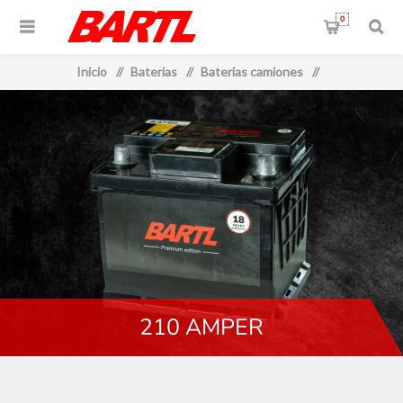
0
Inicio
/
Baterias
/
Baterias camiones
/
210 AMPER