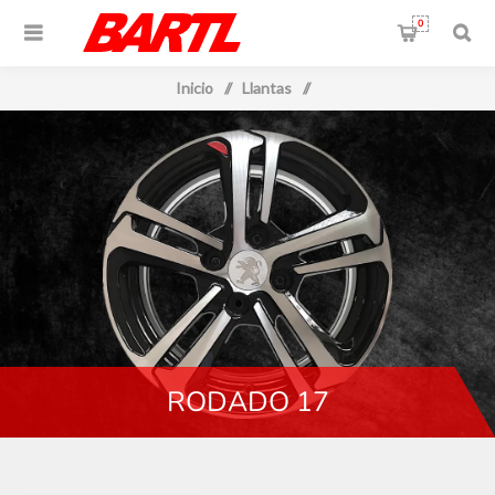
0
Inicio
/
Llantas
/
RODADO 17