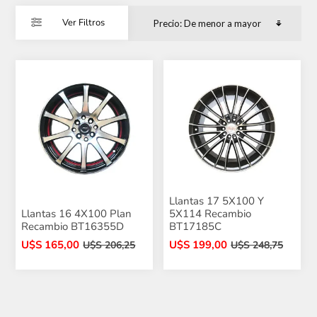
Ver Filtros
Llantas 17 5X100 Y
Llantas 16 4X100 Plan
5X114 Recambio
Recambio BT16355D
BT17185C
U$S 165,00
U$S 199,00
U$S 206,25
U$S 248,75