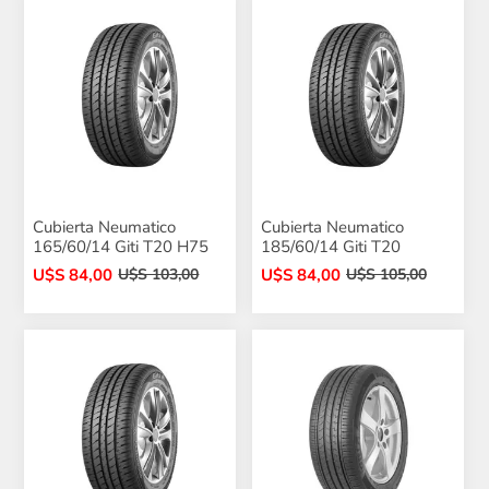
Cubierta Neumatico
Cubierta Neumatico
165/60/14 Giti T20 H75
185/60/14 Giti T20
U$S 84,00
U$S 84,00
U$S 103,00
U$S 105,00