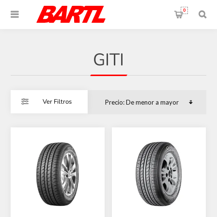
0
GITI
Ver Filtros