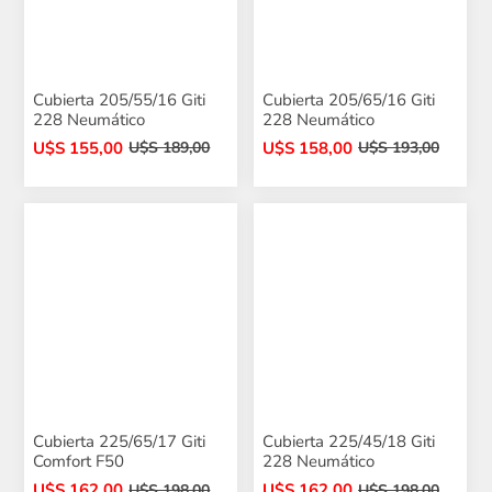
Cubierta 205/55/16 Giti
Cubierta 205/65/16 Giti
228 Neumático
228 Neumático
U$S 155,00
U$S 158,00
U$S 189,00
U$S 193,00
Cubierta 225/65/17 Giti
Cubierta 225/45/18 Giti
Comfort F50
228 Neumático
U$S 162,00
U$S 162,00
U$S 198,00
U$S 198,00