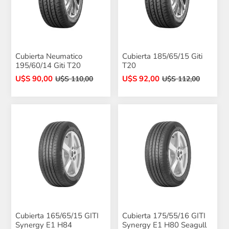
Cubierta Neumatico
Cubierta 185/65/15 Giti
195/60/14 Giti T20
T20
U$S 90,00
U$S 92,00
U$S 110,00
U$S 112,00
Cubierta 165/65/15 GITI
Cubierta 175/55/16 GITI
Synergy E1 H84
Synergy E1 H80 Seagull