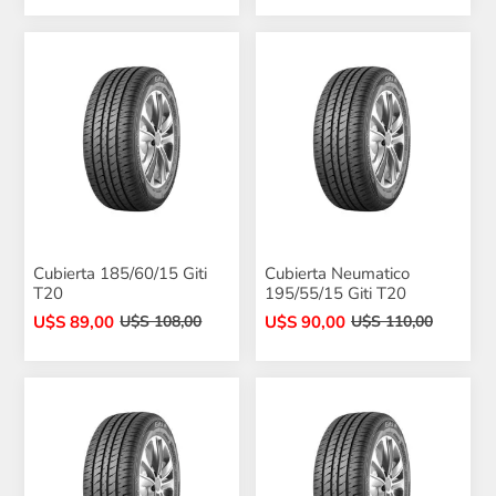
Cubierta 185/60/15 Giti
Cubierta Neumatico
T20
195/55/15 Giti T20
U$S 89,00
U$S 90,00
U$S 108,00
U$S 110,00