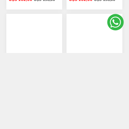
Cubierta 215/50/17 Giti
Cubierta 225/55/16 Giti
228 Neumático
228 Neumático
U$S 168,00
U$S 175,00
U$S 205,00
U$S 213,00