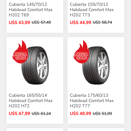
Cubierta 145/70/12
Cubierta 155/70/12
Habilead Comfort Max
Habilead Comfort Max
H202 T69
H202 T73
U$S 43,99
U$S 44,99
U$S 57,49
U$S 58,74
Cubierta 165/55/14
Cubierta 175/60/13
Habilead Comfort Max
Habilead Comfort Max
H202 H72
H202 T77
U$S 47,99
U$S 48,99
U$S 61,24
U$S 51,99