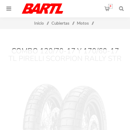
0
Inicio
/
Cubiertas
/
Motos
/
COMBO 120/70-17 Y 170/60-17
TL PIRELLI SCORPION RALLY STR