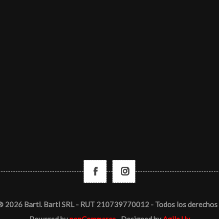
® 2026 Bartl. Bartl SRL - RUT 210739770012 - Todos los derechos 
Powered by
nopCommerce
Designed by
Agile.Uy