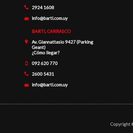
2924 1608
info@bartl.com.uy
BARTL CARRASCO
Av. Giannattasio 9427 (Parking
Geant)
¿Cómo llegar?
092 620 770
2600 5431
info@bartl.com.uy
Copyright 