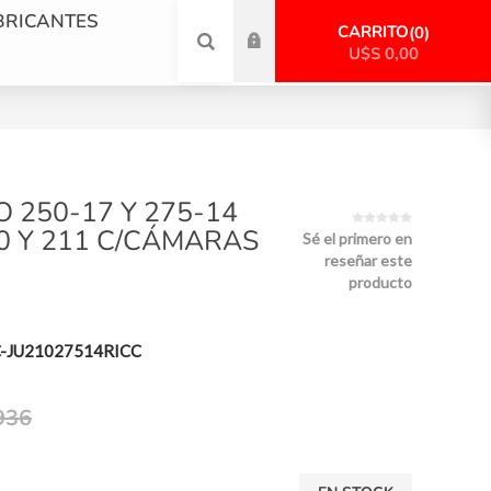
BRICANTES
CARRITO
0
U$S 0,00
 250-17 Y 275-14
0 Y 211 C/CÁMARAS
Sé el primero en
reseñar este
producto
-JU21027514RICC
936