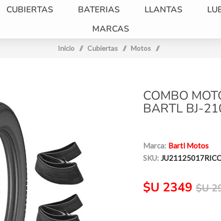
CUBIERTAS
BATERIAS
LLANTAS
LU
MARCAS
Inicio
/
Cubiertas
/
Motos
/
COMBO MOTO
BARTL BJ-21
Marca:
Bartl Motos
SKU:
JU21125017RICC
$U 2349
$U 2