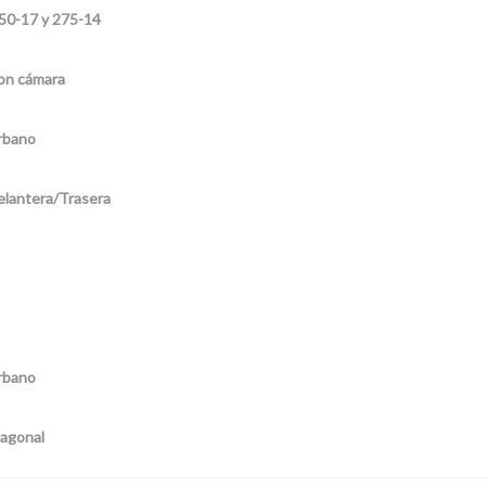
50-17 y 275-14
on cámara
rbano
elantera/Trasera
rbano
agonal