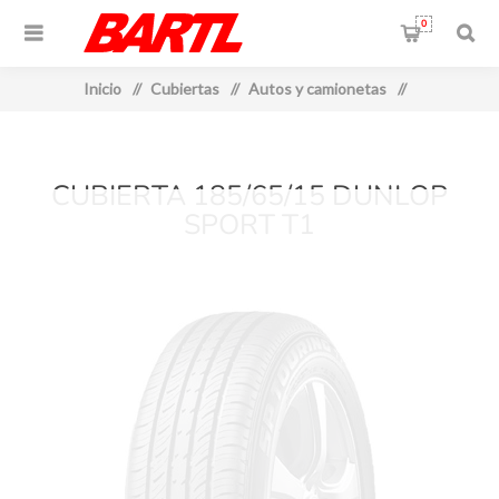
0
Inicio
/
Cubiertas
/
Autos y camionetas
/
CUBIERTA 185/65/15 DUNLOP
SPORT T1