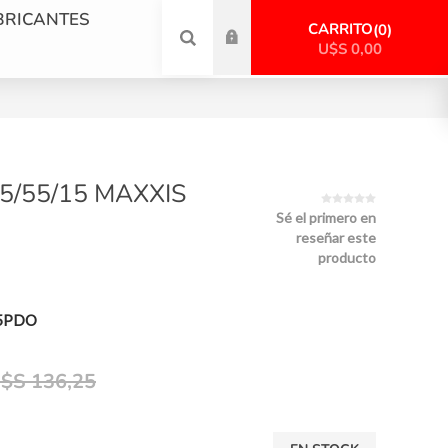
BRICANTES
CARRITO
0
U$S 0,00
5/55/15 MAXXIS
Sé el primero en
reseñar este
producto
5PDO
$S 136,25