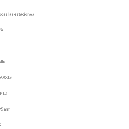
das las estaciones
/A
lle
AXXIS
P10
95 mm
5