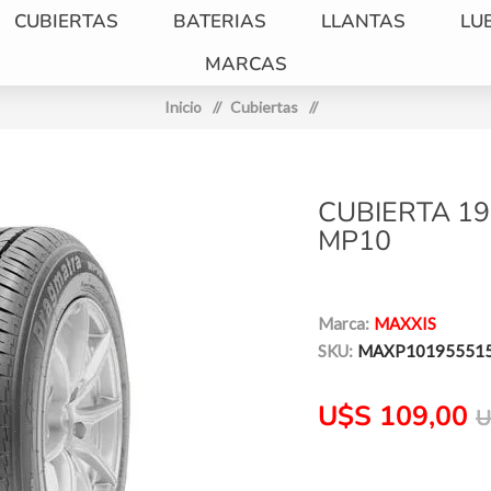
CUBIERTAS
BATERIAS
LLANTAS
LU
MARCAS
Inicio
/
Cubiertas
/
CUBIERTA 19
MP10
Marca:
MAXXIS
SKU:
MAXP10195551
U$S 109,00
U