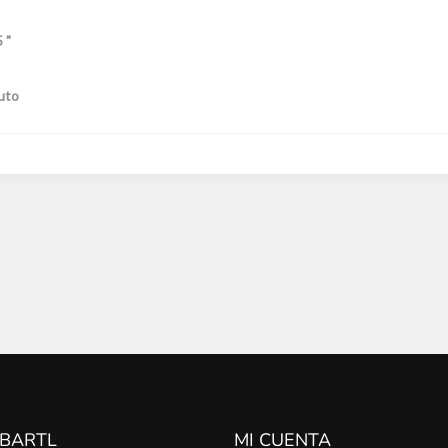
 "
uto
 BARTL
MI CUENTA