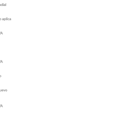
dial
 aplica
/A
/A
o
uevo
/A