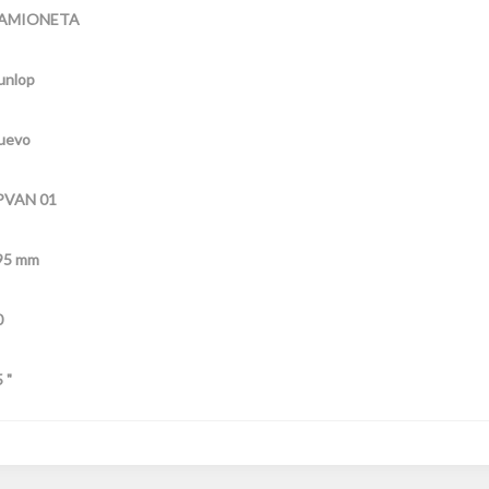
AMIONETA
unlop
uevo
PVAN 01
95 mm
0
 "