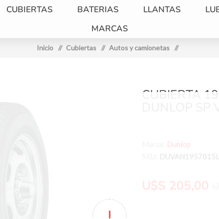
CUBIERTAS
BATERIAS
LLANTAS
LU
MARCAS
Inicio
/
Cubiertas
/
Autos y camionetas
/
CUBIERTA 19
DUNLOP SP 
Marca:
Dunlop
SKU:
DUVAN1957015
U$S 205,00
U