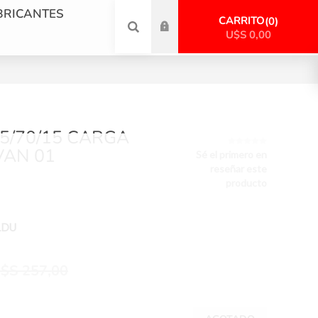
BRICANTES
CARRITO
0
U$S 0,00
5/70/15 CARGA
VAN 01
Sé el primero en
reseñar este
producto
LDU
$S 257,00