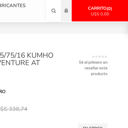
BRICANTES
CARRITO
0
U$S 0,00
65/75/16 KUMHO
VENTURE AT
Sé el primero en
reseñar este
producto
PRO
$S 338,74