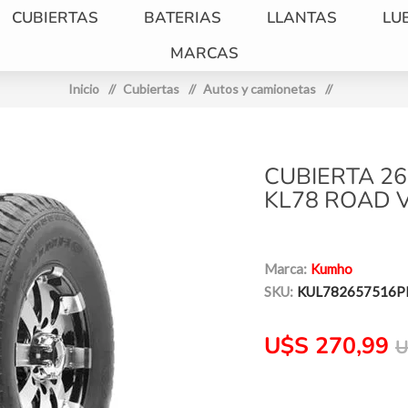
CUBIERTAS
BATERIAS
LLANTAS
LU
MARCAS
Inicio
/
Cubiertas
/
Autos y camionetas
/
CUBIERTA 2
KL78 ROAD 
Marca:
Kumho
SKU:
KUL782657516
U$S 270,99
U