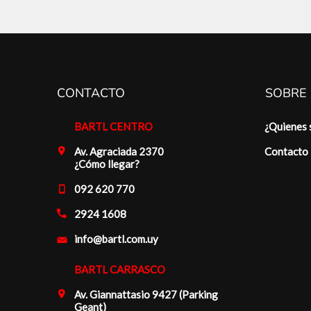
CONTACTO
SOBRE
BARTL CENTRO
¿Quienes
Av. Agraciada 2370
Contacto
¿Cómo llegar?
092 620 770
2924 1608
info@bartl.com.uy
BARTL CARRASCO
Av. Giannattasio 9427 (Parking
Geant)