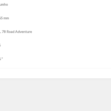
umho
65 mm
L 78 Road Adventure
5
 "