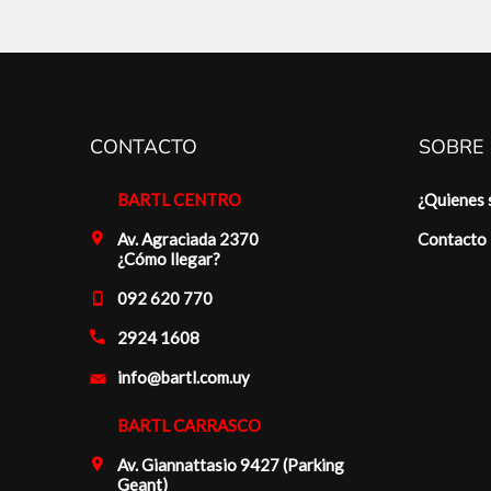
CONTACTO
SOBRE
BARTL CENTRO
¿Quienes
Av. Agraciada 2370
Contacto
¿Cómo llegar?
092 620 770
2924 1608
info@bartl.com.uy
BARTL CARRASCO
Av. Giannattasio 9427 (Parking
Geant)