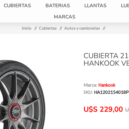
CUBIERTAS
BATERIAS
LLANTAS
LU
MARCAS
Inicio
/
Cubiertas
/
Autos y camionetas
/
CUBIERTA 21
HANKOOK VE
Marca:
Hankook
SKU:
HA1202154018
U$S 229,00
U