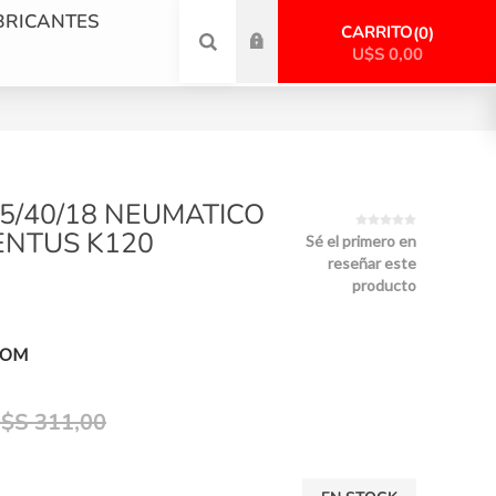
BRICANTES
CARRITO
0
U$S 0,00
5/40/18 NEUMATICO
NTUS K120
Sé el primero en
reseñar este
producto
POM
$S 311,00