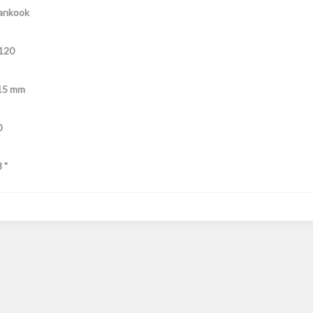
ankook
120
15 mm
0
 "