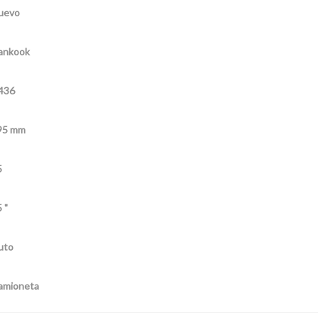
uevo
ankook
436
95 mm
5
 "
uto
amioneta