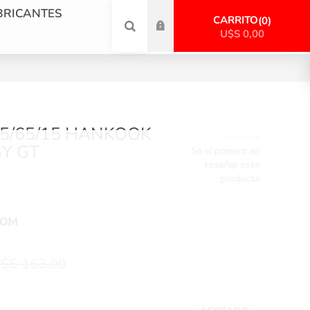
BRICANTES
CARRITO
0
U$S 0,00
95/65/15 HANKOOK
Y GT
Sé el primero en
reseñar este
producto
POM
$S 163,00