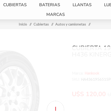
CUBIERTAS
BATERIAS
LLANTAS
LU
MARCAS
Inicio
/
Cubiertas
/
Autos y camionetas
/
CUBIERTA 1
H436 KINERG
Marca:
Hankook
SKU:
HA4361956515
U$S 120,00
U