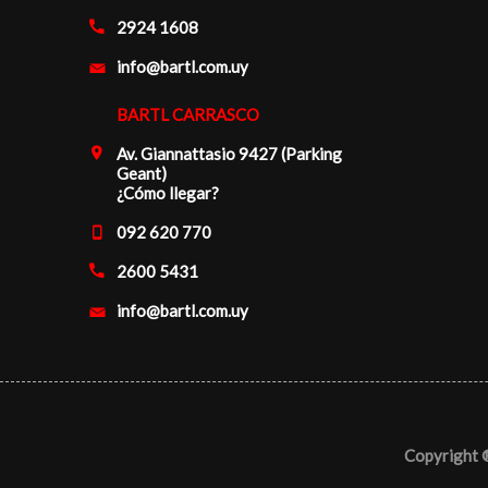
2924 1608
info@bartl.com.uy
BARTL CARRASCO
Av. Giannattasio 9427 (Parking
Geant)
¿Cómo llegar?
092 620 770
2600 5431
info@bartl.com.uy
Copyright 