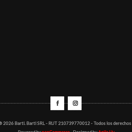
® 2026 Bartl. Bartl SRL - RUT 210739770012 - Todos los derechos 
Powered by
nopCommerce
Designed by
Agile.Uy