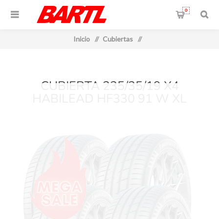
0
Inicio
/
Cubiertas
/
CUBIERTA 235/35/19 X4
HABILEAD HF330 91 W XL