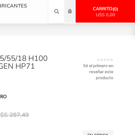
BRICANTES
CARRITO
0
U$S 0,00
5/55/18 H100
GEN HP71
Sé el primero en
reseñar este
producto
PRO
$S 287,49