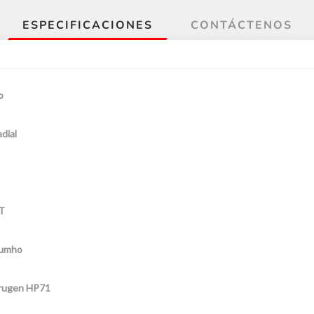
ESPECIFICACIONES
CONTÁCTENOS
o
dial
T
umho
rugen HP71