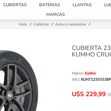
CUBIERTAS
BATERIAS
LLANTAS
LU
MARCAS
Inicio
/
Cubiertas
/
Autos y camionetas
/
CUBIERTA 23
KUMHO CRU
Marca:
Kumho
SKU:
KUH712355518
U$S 229,99
U