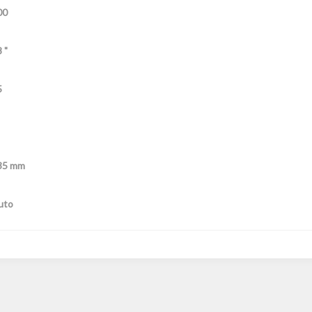
00
 "
5
35 mm
uto