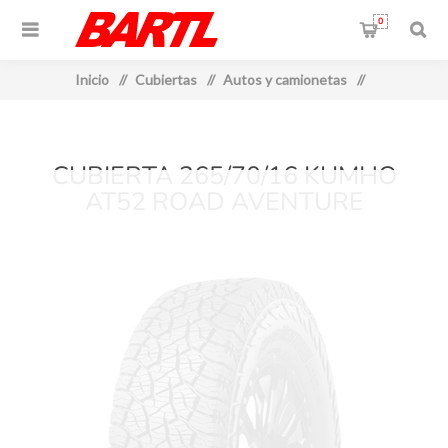
0
Inicio
/
Cubiertas
/
Autos y camionetas
/
CUBIERTA 265/70/16 KUMHO
AT52 ROAD AVENTURE