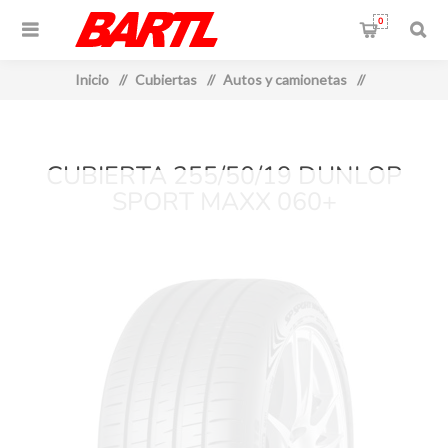
0
Inicio
/
Cubiertas
/
Autos y camionetas
/
CUBIERTA 255/50/19 DUNLOP
SPORT MAXX 060+