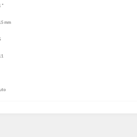
 "
15 mm
5
11
uto