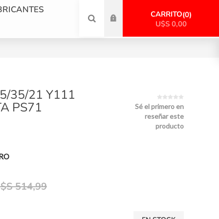
BRICANTES
CARRITO
0
U$S 0,00
5/35/21 Y111
A PS71
Sé el primero en
reseñar este
producto
PRO
$S 514,99