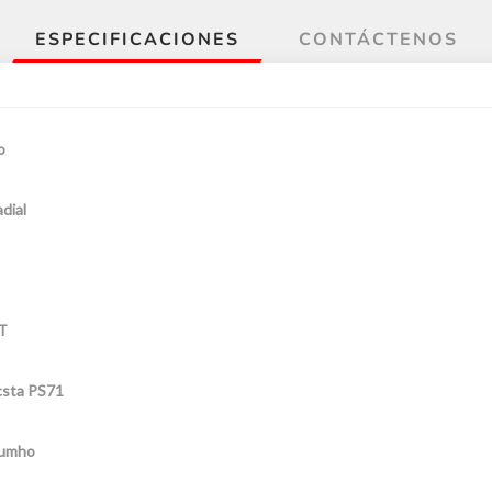
ESPECIFICACIONES
CONTÁCTENOS
o
dial
T
csta PS71
umho