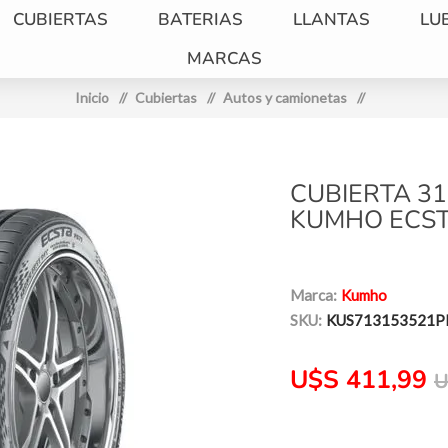
CUBIERTAS
BATERIAS
LLANTAS
LU
MARCAS
Inicio
/
Cubiertas
/
Autos y camionetas
/
CUBIERTA 31
KUMHO ECST
Marca:
Kumho
SKU:
KUS713153521
U$S 411,99
U