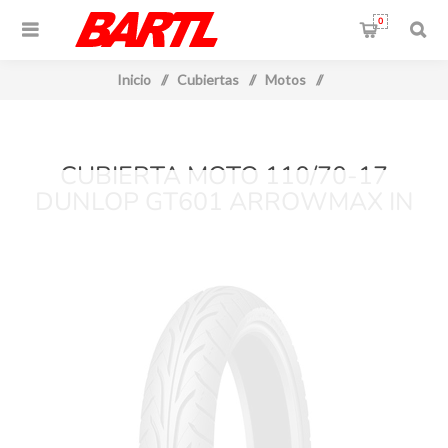
0
Inicio
/
Cubiertas
/
Motos
/
CUBIERTA MOTO 110/70-17
DUNLOP GT601 ARROWMAX IN