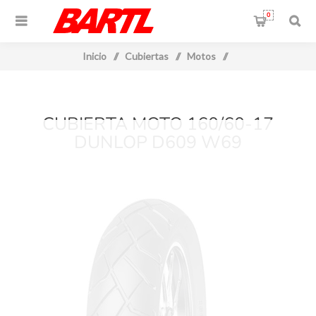
0
Inicio
/
Cubiertas
/
Motos
/
CUBIERTA MOTO 160/60-17
DUNLOP D609 W69