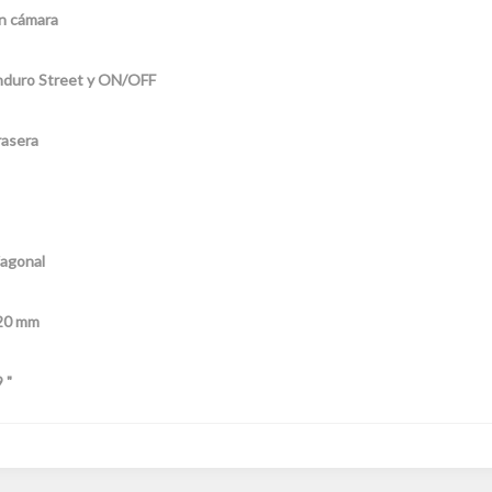
n cámara
nduro Street y ON/OFF
rasera
agonal
20 mm
 "