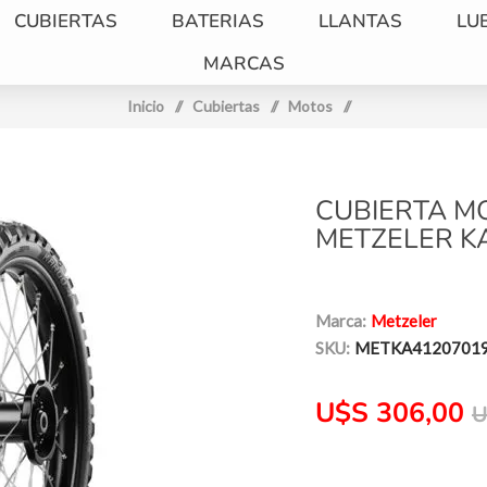
CUBIERTAS
BATERIAS
LLANTAS
LU
MARCAS
Inicio
/
Cubiertas
/
Motos
/
CUBIERTA MO
METZELER K
Marca:
Metzeler
SKU:
METKA4120701
U$S 306,00
U