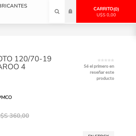
BRICANTES
CARRITO
0
U$S 0,00
TO 120/70-19
AROO 4
Sé el primero en
reseñar este
producto
9MCO
$S 360,00