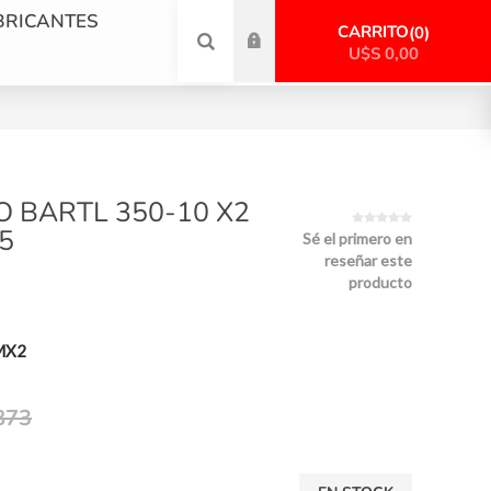
BRICANTES
CARRITO
0
U$S 0,00
 BARTL 350-10 X2
5
Sé el primero en
reseñar este
producto
MX2
873