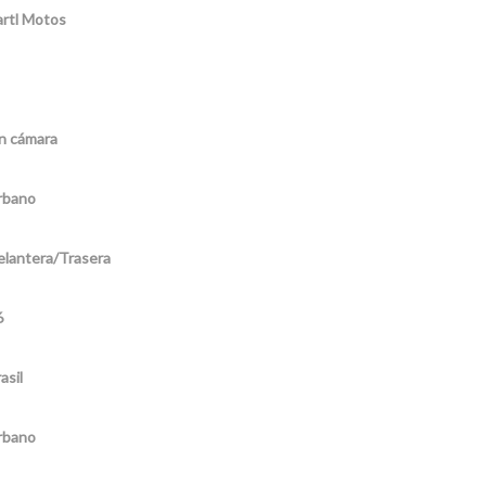
rtl Motos
n cámara
rbano
elantera/Trasera
6
asil
rbano