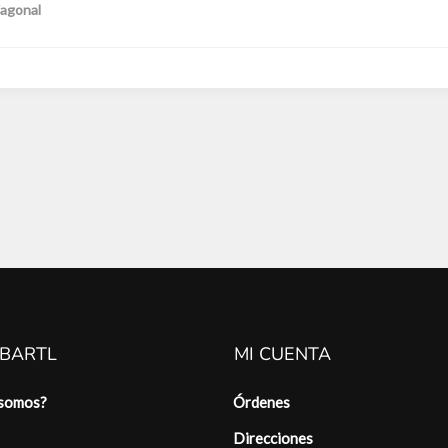
agonal
 BARTL
MI CUENTA
 somos?
Órdenes
Direcciones