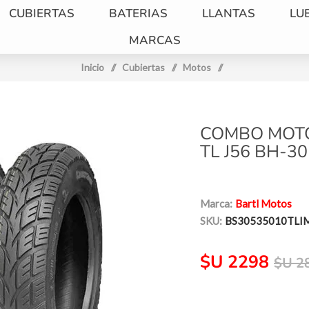
CUBIERTAS
BATERIAS
LLANTAS
LU
MARCAS
Inicio
/
Cubiertas
/
Motos
/
COMBO MOTO
TL J56 BH-30
Marca:
Bartl Motos
SKU:
BS30535010TLI
$U 2298
$U 2