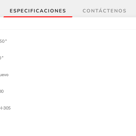
ESPECIFICACIONES
CONTÁCTENOS
50 "
 "
uevo
00
H-305