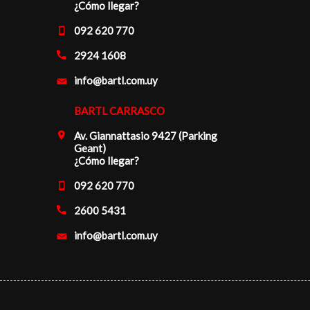
¿Cómo llegar?
092 620 770
2924 1608
info@bartl.com.uy
BARTL CARRASCO
Av. Giannattasio 9427 (Parking
Geant)
¿Cómo llegar?
092 620 770
2600 5431
info@bartl.com.uy