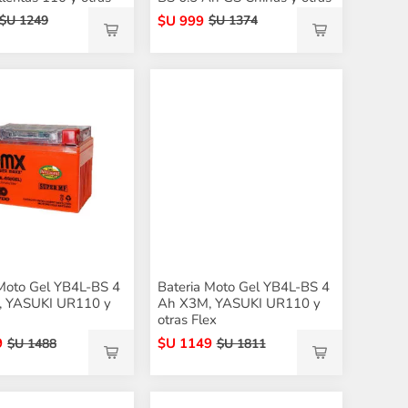
$U 999
$U 1249
$U 1374
 Moto Gel YB4L-BS 4
Bateria Moto Gel YB4L-BS 4
 YASUKI UR110 y
Ah X3M, YASUKI UR110 y
otras Flex
9
$U 1149
$U 1488
$U 1811