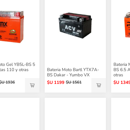
oto Gel YB5L-BS 5
Bateria
tas 110 y otras
Bateria Moto Bartl YTX7A-
BS 6.5 A
BS Dakar - Yumbo VX
otras
$U 1199
$U 134
$U 1936
$U 1561