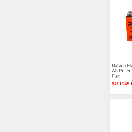
Bateria M
Ah Polleri
Flex
$U 1149