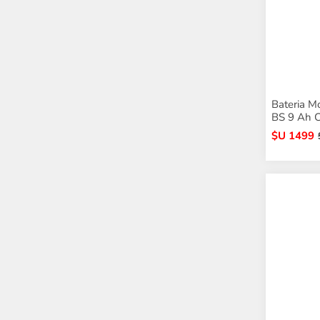
Bateria M
BS 9 Ah C
$U 1499