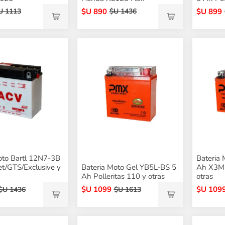
$U 890
$U 899
U 1113
$U 1436
oto Bartl 12N7-3B
Bateria
et/GTS/Exclusive y
Bateria Moto Gel YB5L-BS 5
Ah X3M,
Ah Polleritas 110 y otras
otras
$U 1099
$U 109
$U 1436
$U 1613