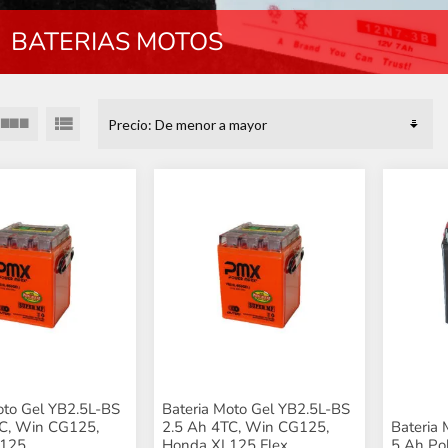
BATERIAS MOTOS
oto Gel YB2.5L-BS
Bateria Moto Gel YB2.5L-BS
TC, Win CG125,
2.5 Ah 4TC, Win CG125,
Bateria
L125
Honda XL125 Flex
5 Ah Pol