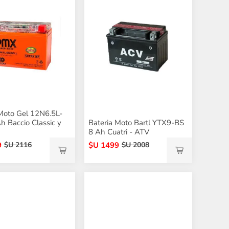
 Moto Gel 12N6.5L-
h Baccio Classic y
Bateria Moto Bartl YTX9-BS
8 Ah Cuatri - ATV
9
$U 1499
$U 2116
$U 2008