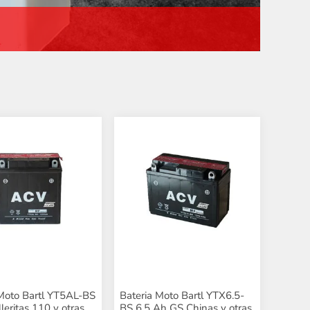
 Moto Bartl YT5AL-BS
Bateria Moto Bartl YTX6.5-
leritas 110 y otras
BS 6.5 Ah GS Chinas y otras