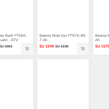
oto Bartl YTX9A-
Bateria Moto Gel YTX7A-BS
Bateria
uatri - ATV
7 Ah
Ah
$U 1549
$U 157
$U 2061
$U 2238